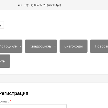
тел.: +7(914)-094-97-28 (WhatsApp)
Мотоциклы
Квадроциклы
Снегоходы
Новости
кты
Регистрация
E-mail:
*