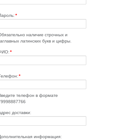
Пароль:
*
Обязательно наличие строчных и
заглавных латинских букв и цифры.
ФИО:
*
Телефон:
*
Введите телефон в формате
79998887766
Адрес доставки:
Дополнительная информация: